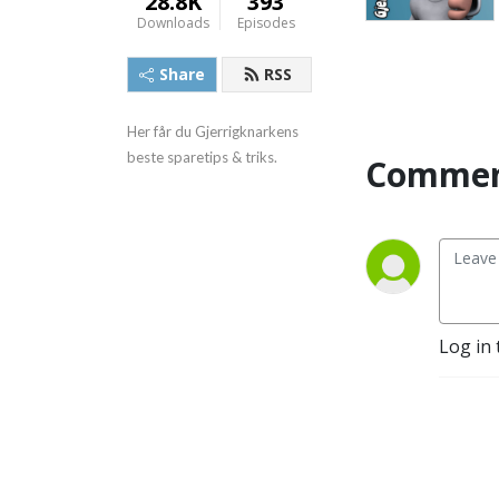
28.8K
393
Downloads
Episodes
Share
RSS
Her får du Gjerrigknarkens 
beste sparetips & triks.
Commen
Log in 