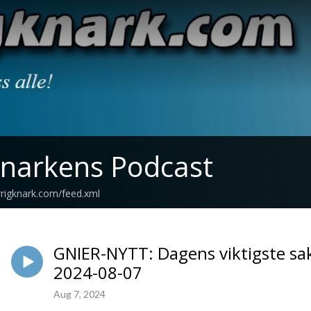
knarkens Podcast
rrigknark.com/feed.xml
GNIER-NYTT: Dagens viktigste sak
2024-08-07
Aug 7, 2024